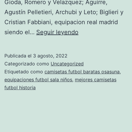
Gioda, Romero y Velazquez; Aguirre,
Agustín Pelletieri, Archubi y Leto; Biglieri y
Cristian Fabbiani, equipacion real madrid
como
siendo el…
Seguir leyendo
le
dicen
Publicada el
3 agosto, 2022
en
Categorizado como
Uncategorized
mexico
Etiquetado como
camisetas futbol baratas osasuna
,
equipaciones futbol sala niños
,
mejores camisetas
a
futbol historia
las
camisetas
de
ftbol