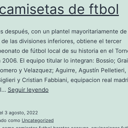
 camisetas de ftbol
s después, con un plantel mayoritariamente de
 de las divisiones inferiores, obtiene el tercer
onato de fútbol local de su historia en el Tor
 2006. El equipo titular lo integran: Bossio; Gra
omero y Velazquez; Aguirre, Agustín Pelletieri,
Biglieri y Cristian Fabbiani, equipacion real madr
como
el…
Seguir leyendo
le
dicen
el
3 agosto, 2022
en
zado como
Uncategorized