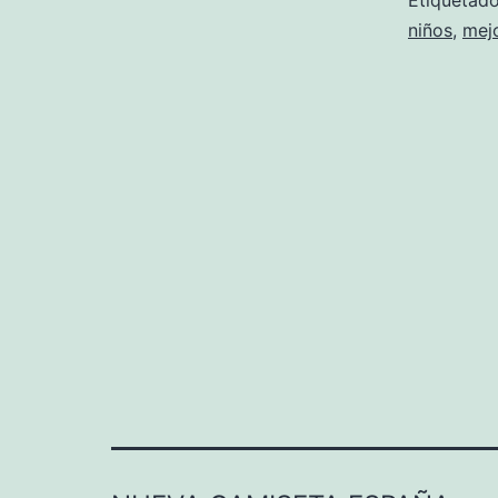
Etiqueta
niños
,
mejo