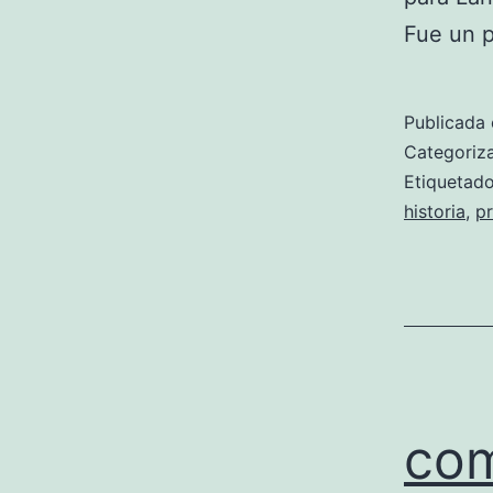
Fue un p
Publicada 
Categori
Etiqueta
historia
,
pr
com