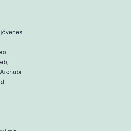
 jóvenes
neo
ieb,
 Archubi
id