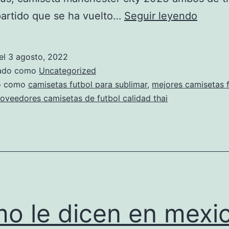
camise
artido que se ha vuelto…
Seguir leyendo
de
selecc
el
3 agosto, 2022
mexic
zado como
Uncategorized
do como
camisetas futbol para sublimar
,
mejores camisetas 
oveedores camisetas de futbol calidad thai
o le dicen en mexi