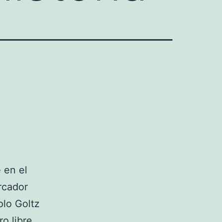
 en el
rcador
olo Goltz
o libre.