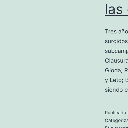
las
Tres año
surgidos
subcampe
Clausura
Gioda, R
y Leto; 
siendo 
Publicada 
Categori