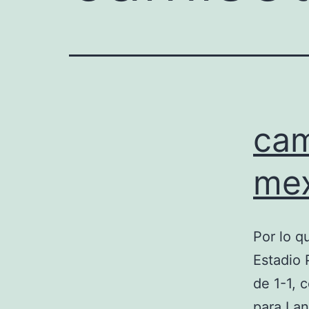
cam
mex
Por lo q
Estadio 
de 1-1, 
para Lan