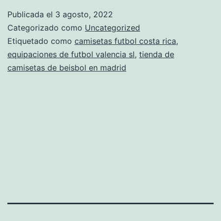
9
Publicada el
3 agosto, 2022
de
Categorizado como
Uncategorized
seleccion
Etiquetado como
camisetas futbol costa rica
,
equipaciones de futbol valencia sl
,
tienda de
mexico
camisetas de beisbol en madrid