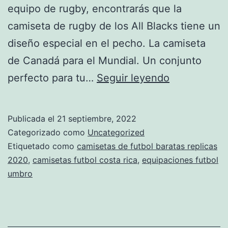
equipo de rugby, encontrarás que la
camiseta de rugby de los All Blacks tiene un
diseño especial en el pecho. La camiseta
de Canadá para el Mundial. Un conjunto
como
perfecto para tu…
Seguir leyendo
se
llaman
Publicada el
21 septiembre, 2022
las
Categorizado como
Uncategorized
camisetas
Etiquetado como
camisetas de futbol baratas replicas
2020
,
camisetas futbol costa rica
,
equipaciones futbol
mexico
umbro