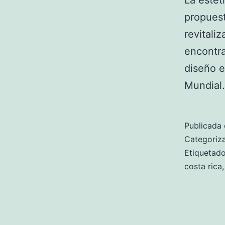
La estét
propuest
revitali
encontra
diseño e
Mundial.
Publicada 
Categori
Etiqueta
costa rica