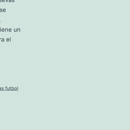
nuevas
 se
,
tiene un
a el
como
se
llaman
las
camisetas
s futbol
mexico