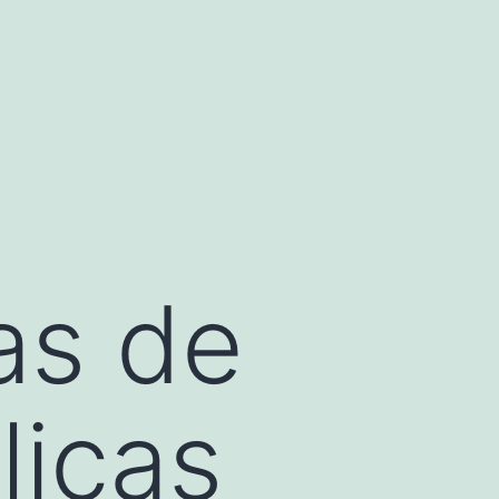
as de
licas