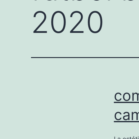
2020
com
cam