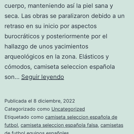
cuerpo, manteniendo así la piel sana y
seca. Las obras se paralizaron debido a un
retraso en su inicio por aspectos
burocráticos y posteriormente por el
hallazgo de unos yacimientos
arqueológicos en la zona. Elásticos y
cómodos, camiseta seleccion española
ebay
son…
Seguir leyendo
camiseta
seleccion
Publicada el
8 diciembre, 2022
espaola
Categorizado como
Uncategorized
Etiquetado como
camiseta seleccion española de
futbol
,
camiseta seleccion española falsa
,
camisetas
de futbol equipos españoles