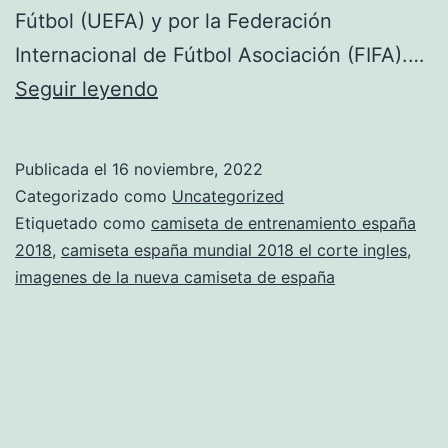
Fútbol (UEFA) y por la Federación
Internacional de Fútbol Asociación (FIFA).…
asensio
Seguir leyendo
con
la
Publicada el
16 noviembre, 2022
camiseta
Categorizado como
Uncategorized
de
Etiquetado como
camiseta de entrenamiento españa
2018
,
camiseta españa mundial 2018 el corte ingles
,
espaa
imagenes de la nueva camiseta de españa