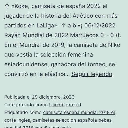
↑ «Koke, camiseta de españa 2022 el
jugador de la historia del Atlético con más
partidos en LaLiga». ↑ a b «¡ 06/12/2022
Rayán Mundial de 2022 Marruecos 0 – 0 (t.
En el Mundial de 2019, la camiseta de Nike
que vestía la selección femenina
estadounidense, ganadora del torneo, se
camis
convirtió en la elástica…
Seguir leyendo
de
espaa
Publicada el
29 diciembre, 2023
mang
Categorizado como
Uncategorized
larga
Etiquetado como
camiseta españa mundial 2018 el
corte ingles
,
camisetas seleccion española bebes
,
mundial 2018 españa camiseta