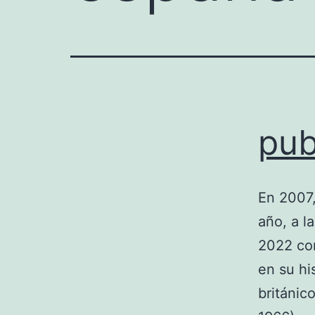
pub
En 2007
año, a l
2022 con
en su hi
británic