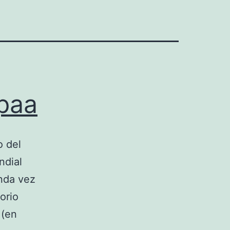
spaa
o del
ndial
unda vez
orio
 (en