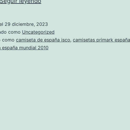
publicidad
Seguir leyendo
camiseta
espaa
el
29 diciembre, 2023
zado como
Uncategorized
do como
camiseta de españa isco
,
camisetas primark españ
n españa mundial 2010