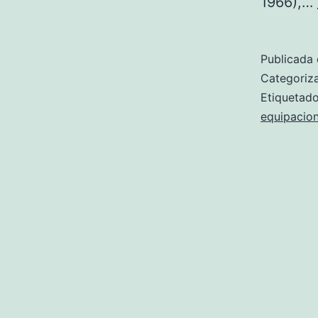
1966),…
Publicada 
Categori
Etiqueta
equipacio