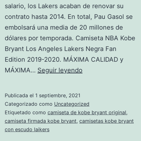
salario, los Lakers acaban de renovar su
contrato hasta 2014. En total, Pau Gasol se
embolsará una media de 20 millones de
dólares por temporada. Camiseta NBA Kobe
Bryant Los Angeles Lakers Negra Fan
Edition 2019-2020. MÁXIMA CALIDAD y
camiseta
MÁXIMA…
Seguir leyendo
lakers
kobe
Publicada el
1 septiembre, 2021
bryant
Categorizado como
Uncategorized
24
Etiquetado como
camiseta de kobe bryant original
,
camiseta firmada kobe bryant
,
camisetas kobe bryant
con escudo laikers