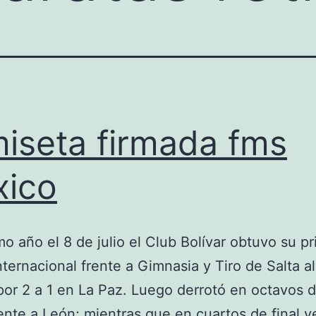
iseta firmada fms
ico
o año el 8 de julio el Club Bolívar obtuvo su p
internacional frente a Gimnasia y Tiro de Salta a
por 2 a 1 en La Paz. Luego derrotó en octavos d
te a León; mientras que en cuartos de final v