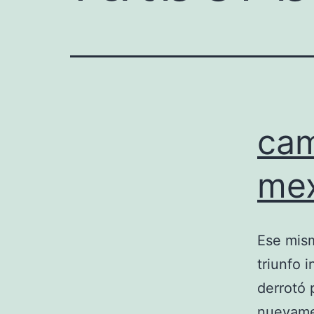
cam
mex
Ese mism
triunfo 
derrotó 
nuevamen