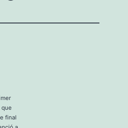
rimer
l que
e final
enció a