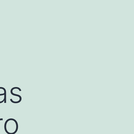
as
ro