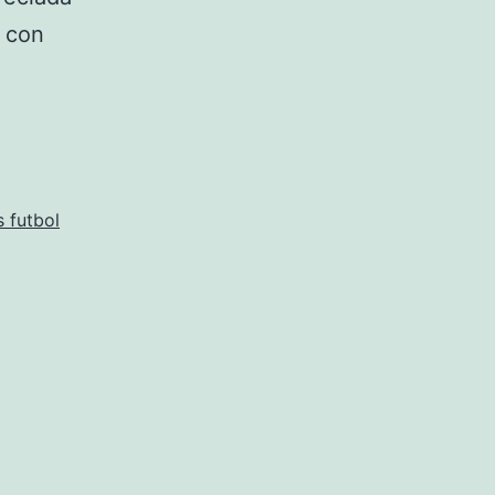
o con
 futbol