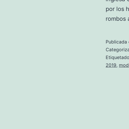
por los 
rombos 
Publicada 
Categori
Etiqueta
2019
,
mode