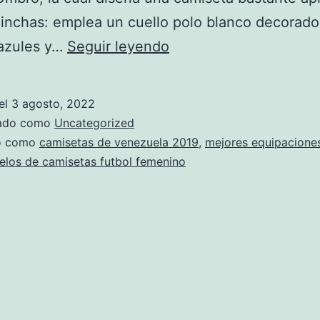
hinchas: emplea un cuello polo blanco decorad
camiseta
azules y…
Seguir leyendo
mexico
mundial
el
3 agosto, 2022
2018
zado como
Uncategorized
original
do como
camisetas de venezuela 2019
,
mejores equipaciones
los de camisetas futbol femenino