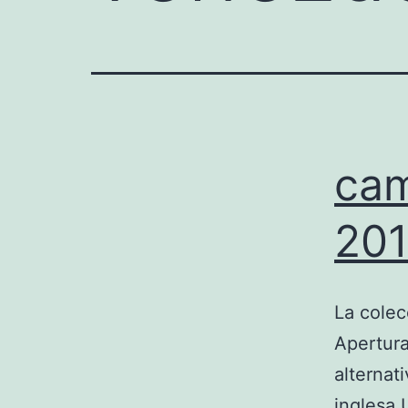
cam
201
La colec
Apertura
alternat
inglesa 