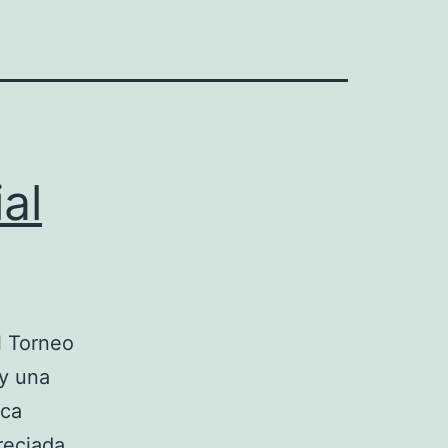
al
l Torneo
 y una
rca
reciada