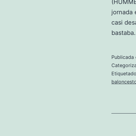
(HUMMEL)
jornada 
casi des
bastab
Publicada 
Categori
Etiqueta
baloncest