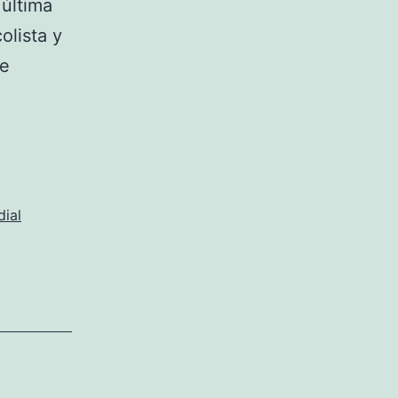
 última
olista y
le
ial