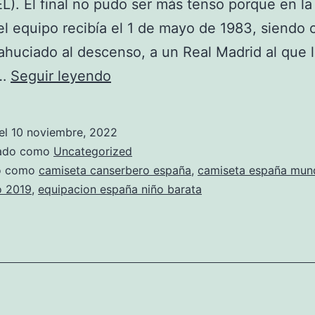
. El final no pudo ser más tenso porque en la
el equipo recibía el 1 de mayo de 1983, siendo c
ahuciado al descenso, a un Real Madrid al que 
camisetas
a…
Seguir leyendo
wwe
espaa
el
10 noviembre, 2022
zado como
Uncategorized
do como
camiseta canserbero españa
,
camiseta españa mund
o 2019
,
equipacion españa niño barata