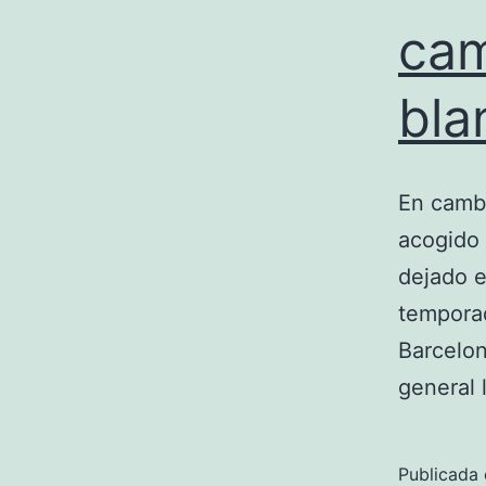
cam
bla
En cambi
acogido 
dejado e
temporad
Barcelon
general
Publicada 