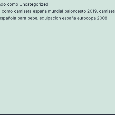
blanca
zado como
Uncategorized
do como
camiseta españa mundial baloncesto 2019
,
camiset
española para bebe
,
equipacion españa eurocopa 2008