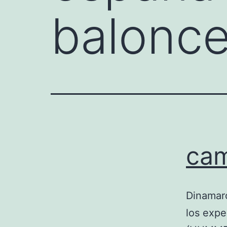
balonce
cam
Dinamarc
los expe