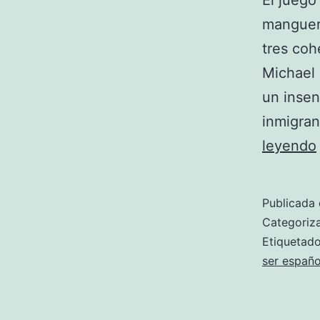
El juego
manguer
tres coh
Michael 
un insen
inmigran
leyendo
Publicada 
Categori
Etiqueta
ser españo