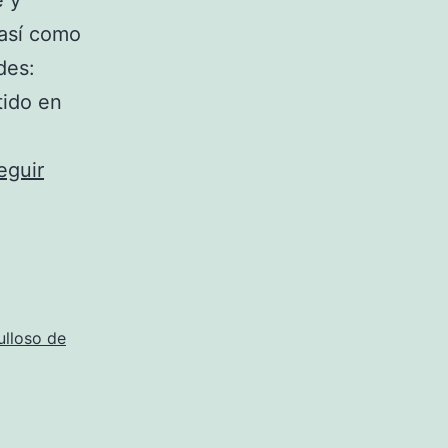
e y
así como
des:
tido en
eguir
ulloso de