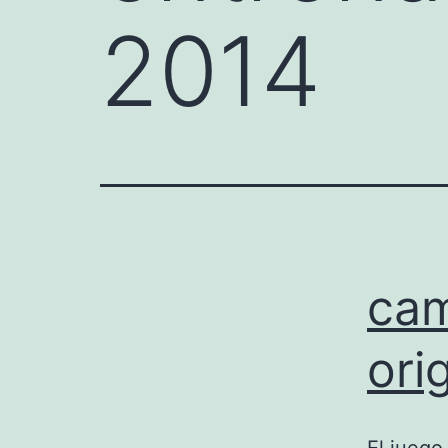
2014
cam
ori