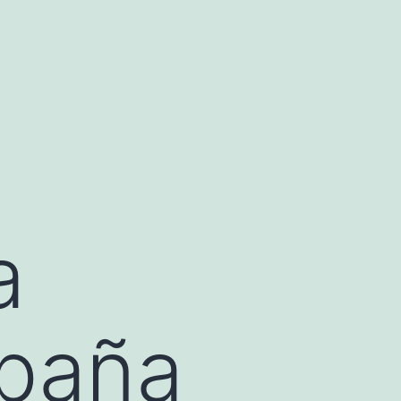
a
spaña