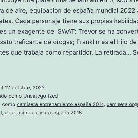
 incluye una plataforma de lanzamiento, soport
a de aire, equipacion de españa mundial 2022 
etes. Cada personaje tiene sus propias habilida
es un exagente del SWAT; Trevor se ha conver
sato traficante de drogas; Franklin es el hijo de
tes que trabaja como repartidor. La retirada…
S
camiseta
espaa
adidas
el
12 octubre, 2022
originals
zado como
Uncategorized
do como
camiseta entrenamiento españa 2014
,
camiseta org
l
,
equipacion ciclismo españa 2018