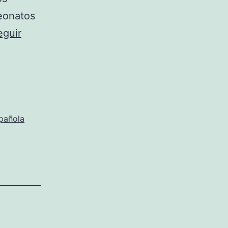
eonatos
eguir
spañola