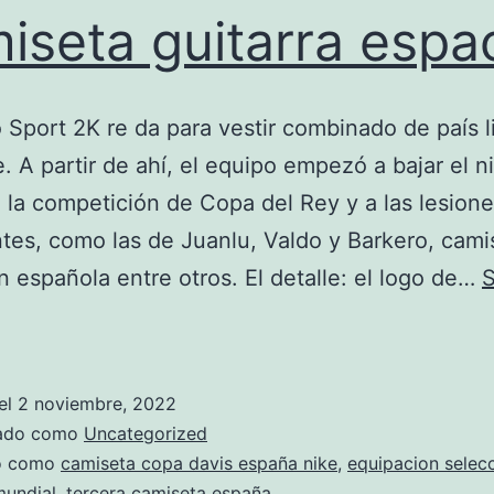
iseta guitarra espa
Sport 2K re da para vestir combinado de país l
e. A partir de ahí, el equipo empezó a bajar el n
 la competición de Copa del Rey y a las lesion
tes, como las de Juanlu, Valdo y Barkero, cami
n española entre otros. El detalle: el logo de…
S
camiseta
guitarra
espaola
el
2 noviembre, 2022
zado como
Uncategorized
do como
camiseta copa davis españa nike
,
equipacion selec
mundial
,
tercera camiseta españa