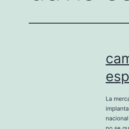
cam
esp
La merca
implanta
nacional
no se qu