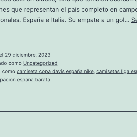
ones que representan el país completo en camp
ionales. España e Italia. Su empate a un gol…
S
camiseta
oficial
seleccion
el
29 diciembre, 2023
espaola
zado como
Uncategorized
futbol
do como
camiseta copa davis españa nike
,
camisetas liga e
ipacion españa barata