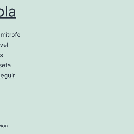
ola
imítrofe
ivel
es
seta
eguir
cion