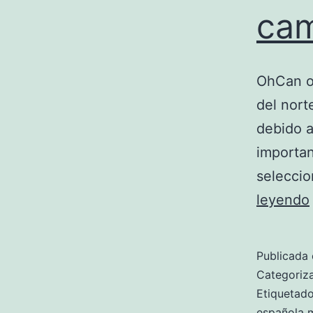
cam
OhCan o 
del nort
debido a
importan
seleccio
leyendo
Publicada 
Categori
Etiqueta
española 