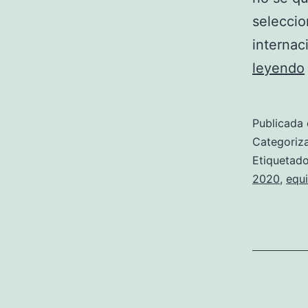
selecci
internac
leyendo
Publicada 
Categori
Etiqueta
2020
,
equ