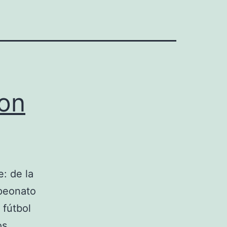
ion
e: de la
mpeonato
 fútbol
os