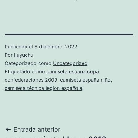
Publicada el
8 diciembre, 2022
Por
liuyuchu
Categorizado como
Uncategorized
Etiquetado como
camiseta españa copa
confederaciones 2009
,
camiseta españa niño
,
camiseta técnica legion española
Navegación
Entrada anterior