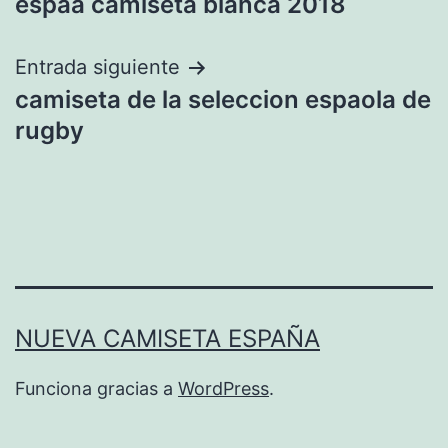
espaa camiseta blanca 2018
de
entradas
Entrada siguiente
camiseta de la seleccion espaola de
rugby
NUEVA CAMISETA ESPAÑA
Funciona gracias a
WordPress
.