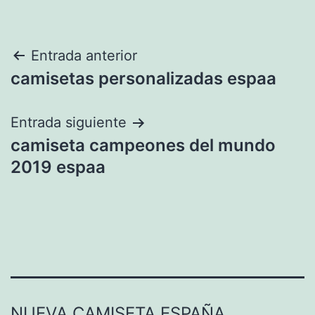
Navegación
Entrada anterior
camisetas personalizadas espaa
de
entradas
Entrada siguiente
camiseta campeones del mundo
2019 espaa
NUEVA CAMISETA ESPAÑA