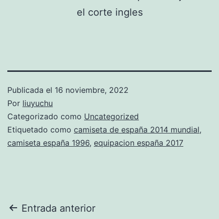
Publicada el
16 noviembre, 2022
Por
liuyuchu
Categorizado como
Uncategorized
Etiquetado como
camiseta de españa 2014 mundial
,
camiseta españa 1996
,
equipacion españa 2017
Navegación
Entrada anterior