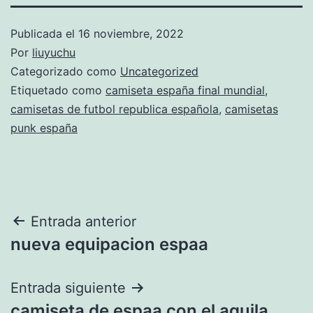
Publicada el
16 noviembre, 2022
Por
liuyuchu
Categorizado como
Uncategorized
Etiquetado como
camiseta españa final mundial
,
camisetas de futbol republica española
,
camisetas
punk españa
Navegación
Entrada anterior
nueva equipacion espaa
de
entradas
Entrada siguiente
camiseta de espaa con el aguila