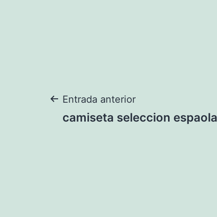
Navegación
Entrada anterior
camiseta seleccion espaol
de
entradas