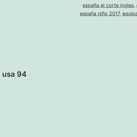
españa el corte ingles
,
españa niño 2017
,
equip
a usa 94