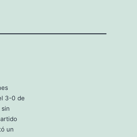
nes
el 3-0 de
 sin
partido
tó un