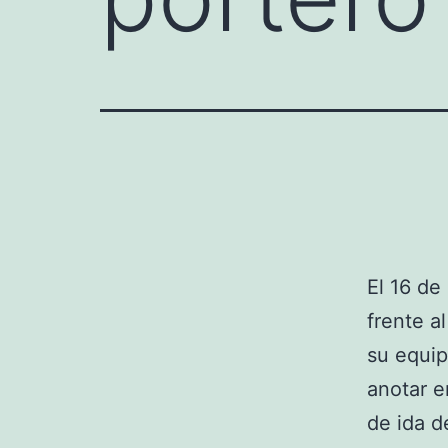
El 16 de
frente a
su equi
anotar e
de ida d