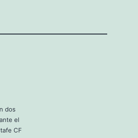
on dos
ante el
etafe CF