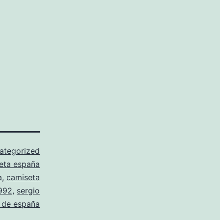
ategorized
eta españa
a
,
camiseta
1992
,
sergio
 de españa