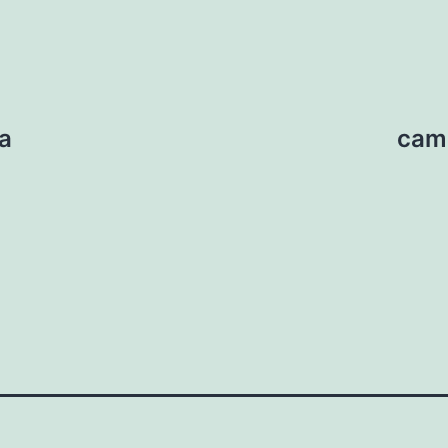
a
cam