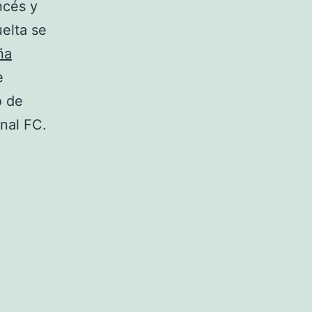
ncés y
uelta se
ña
e
o de
nal FC.