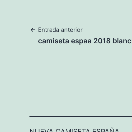
Navegación
Entrada anterior
camiseta espaa 2018 blanc
de
entradas
NUEVA CAMISETA ESPAÑA