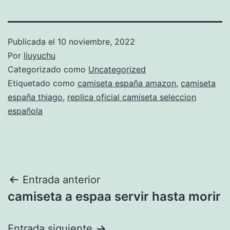
Publicada el
10 noviembre, 2022
Por
liuyuchu
Categorizado como
Uncategorized
Etiquetado como
camiseta españa amazon
,
camiseta
españa thiago
,
replica oficial camiseta seleccion
española
Navegación
Entrada anterior
camiseta a espaa servir hasta morir
de
entradas
Entrada siguiente