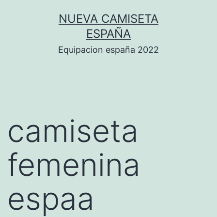
Saltar
NUEVA CAMISETA
al
ESPAÑA
contenido
Equipacion españa 2022
camiseta
femenina
espaa