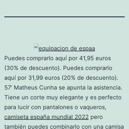
Puedes comprarlo aquí por 41,95 euros
(30% de descuento). Puedes comprarlo
aquí por 31,99 euros (20% de descuento).
57′ Matheus Cunha se apunta la asistencia.
Tiene un corte muy elegante y es perfecto
para lucir con pantalones o vaqueros,
camiseta españa mundial 2022
pero
también puedes combinarlo con una camisa