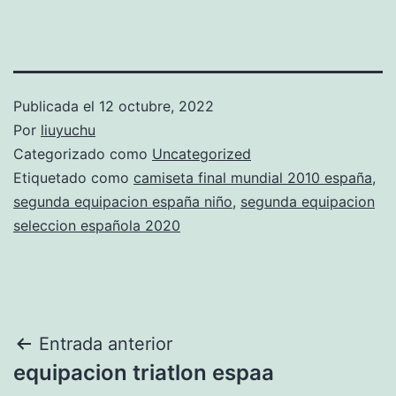
Publicada el
12 octubre, 2022
Por
liuyuchu
Categorizado como
Uncategorized
Etiquetado como
camiseta final mundial 2010 españa
,
segunda equipacion españa niño
,
segunda equipacion
seleccion española 2020
Navegación
Entrada anterior
equipacion triatlon espaa
de