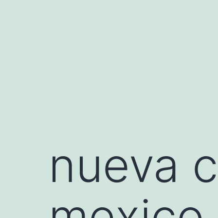
Saltar
al
contenido
nueva c
mexico 