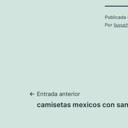
Publicada 
Por
liuyuc
Navegación
Entrada anterior
camisetas mexicos con sa
de