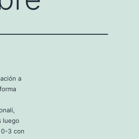
cación a
 forma
onali,
s luego
r 0-3 con