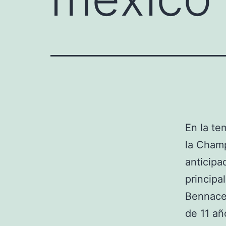
En la te
la Cham
anticipa
principa
Bennace
de 11 añ