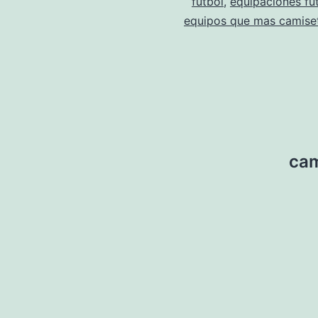
futbol
,
equipaciones fu
equipos que mas camise
cam