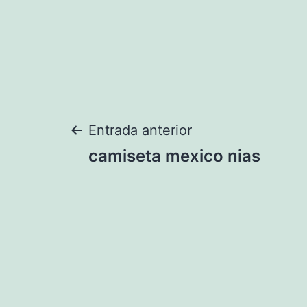
Navegación
Entrada anterior
camiseta mexico nias
de
entradas