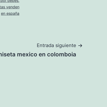
tbol bebes
,
tas venden
en españa
Entrada siguiente
iseta mexico en colomboia