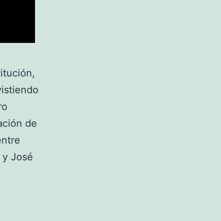
itución,
vistiendo
ro
pación de
entre
 y José