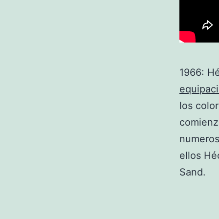
1966: Hé
equipaci
los colo
comienza
numeroso
ellos Hé
Sand.