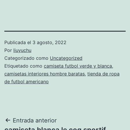
Publicada el
3 agosto, 2022
Por
liuyuchu
Categorizado como
Uncategorized
Etiquetado como
camiseta futbol verde y blanca
,
camisetas interiores hombre baratas
,
tienda de ropa
de futbol americano
Navegación
Entrada anterior
camiseta blanca le coq sportif