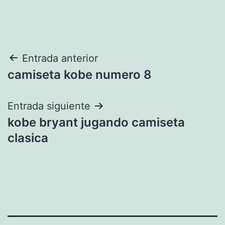
Navegación
Entrada anterior
camiseta kobe numero 8
de
entradas
Entrada siguiente
kobe bryant jugando camiseta
clasica