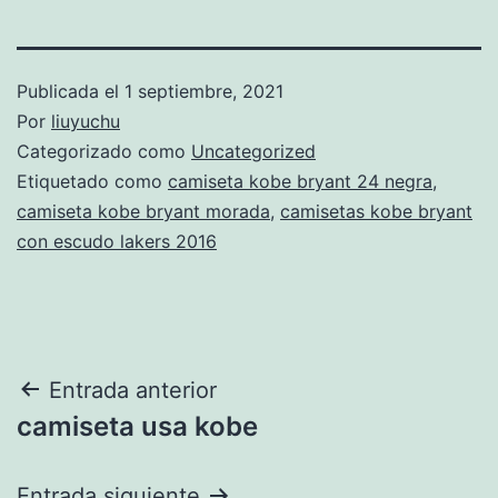
Publicada el
1 septiembre, 2021
Por
liuyuchu
Categorizado como
Uncategorized
Etiquetado como
camiseta kobe bryant 24 negra
,
camiseta kobe bryant morada
,
camisetas kobe bryant
con escudo lakers 2016
Navegación
Entrada anterior
camiseta usa kobe
de
entradas
Entrada siguiente